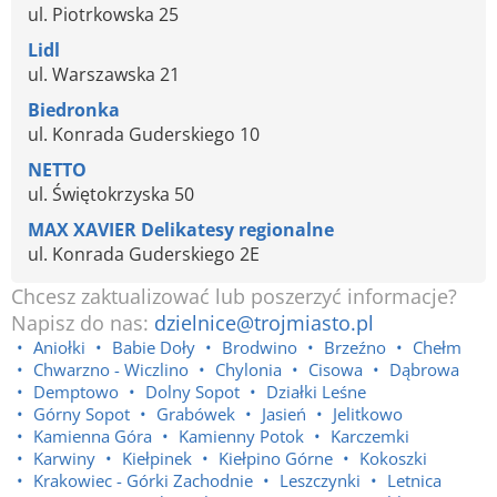
ul. Piotrkowska 25
Lidl
ul. Warszawska 21
Biedronka
ul. Konrada Guderskiego 10
NETTO
ul. Świętokrzyska 50
MAX XAVIER Delikatesy regionalne
ul. Konrada Guderskiego 2E
Chcesz zaktualizować lub poszerzyć informacje?
Napisz do nas:
dzielnice@trojmiasto.pl
Aniołki
Babie Doły
Brodwino
Brzeźno
Chełm
Chwarzno - Wiczlino
Chylonia
Cisowa
Dąbrowa
Demptowo
Dolny Sopot
Działki Leśne
Górny Sopot
Grabówek
Jasień
Jelitkowo
Kamienna Góra
Kamienny Potok
Karczemki
Karwiny
Kiełpinek
Kiełpino Górne
Kokoszki
Krakowiec - Górki Zachodnie
Leszczynki
Letnica