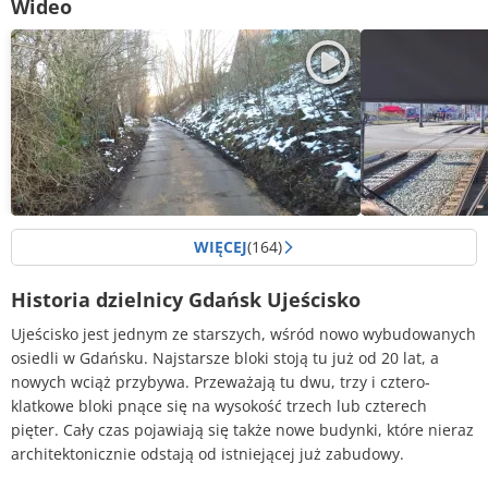
Wideo
WIĘCEJ
(164)
2182
10126
Historia dzielnicy Gdańsk Ujeścisko
Przejazd dolnym odcinkiem ul.
Pierwszy tra
Lema
(78)
Ujeścisko
(12
Ujeścisko jest jednym ze starszych, wśród nowo wybudowanych
osiedli w Gdańsku. Najstarsze bloki stoją tu już od 20 lat, a
nowych wciąż przybywa. Przeważają tu dwu, trzy i cztero-
klatkowe bloki pnące się na wysokość trzech lub czterech
pięter. Cały czas pojawiają się także nowe budynki, które nieraz
architektonicznie odstają od istniejącej już zabudowy.