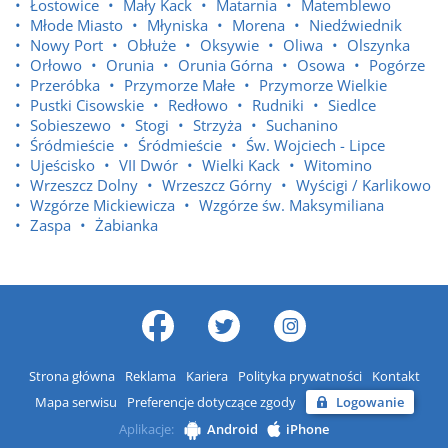
Łostowice
Mały Kack
Matarnia
Matemblewo
Młode Miasto
Młyniska
Morena
Niedźwiednik
Nowy Port
Obłuże
Oksywie
Oliwa
Olszynka
Orłowo
Orunia
Orunia Górna
Osowa
Pogórze
Przeróbka
Przymorze Małe
Przymorze Wielkie
Pustki Cisowskie
Redłowo
Rudniki
Siedlce
Sobieszewo
Stogi
Strzyża
Suchanino
Śródmieście
Śródmieście
Św. Wojciech - Lipce
Ujeścisko
VII Dwór
Wielki Kack
Witomino
Wrzeszcz Dolny
Wrzeszcz Górny
Wyścigi / Karlikowo
Wzgórze Mickiewicza
Wzgórze św. Maksymiliana
Zaspa
Żabianka
Strona główna
Reklama
Kariera
Polityka prywatności
Kontakt
Mapa serwisu
Preferencje dotyczące zgody
Logowanie
Aplikacje:
Android
iPhone