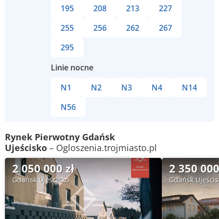
195
208
213
227
255
256
262
267
295
Linie nocne
N1
N2
N3
N4
N14
N56
Rynek Pierwotny Gdańsk
Ujeścisko
– Ogloszenia.trojmiasto.pl
2 050 000 zł
2 350 000
Gdańsk Ujeścisko
Gdańsk Ujeścis