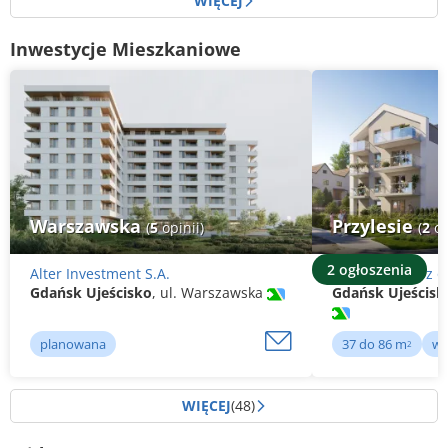
WIĘCEJ
Inwestycje Mieszkaniowe
Warszawska
Przylesie
(
5
opinii)
(
2
op
2 ogłoszenia
Alter Investment S.A.
Inwesting Sp. z o
Gdańsk Ujeścisko
, ul. Warszawska
Gdańsk Ujeścisk
planowana
37 do 86 m
w 
2
WIĘCEJ
(48)