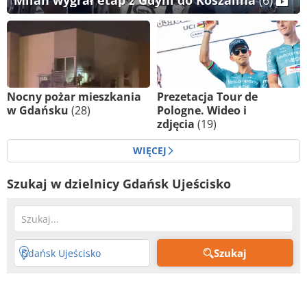
Milan wygrał etap z Gdyni do Koszalina
(6)
Nocny pożar mieszkania
Prezetacja Tour de
w Gdańsku
(28)
Pologne. Wideo i
zdjęcia
(19)
WIĘCEJ
Szukaj w dzielnicy Gdańsk Ujeścisko
Szukaj
Gdańsk Ujeścisko