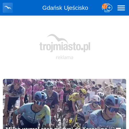
Gdańsk Ujeścisko