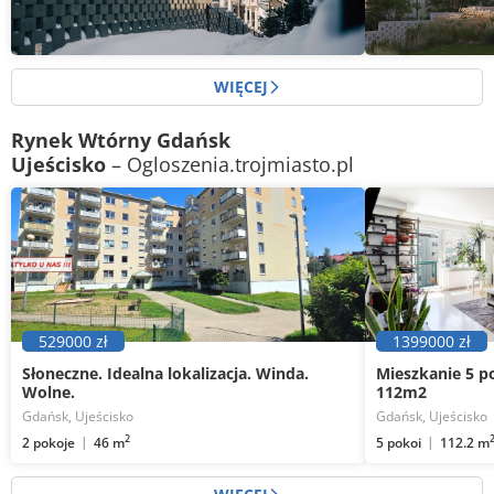
Dom bliźniak
7 pokoi
224
m
Dom bliźniak
7 p
2
WIĘCEJ
Rynek Wtórny Gdańsk
Ujeścisko
– Ogloszenia.trojmiasto.pl
529000 zł
1399000 zł
Słoneczne. Idealna lokalizacja. Winda.
Mieszkanie 5 p
Wolne.
112m2
Gdańsk, Ujeścisko
Gdańsk, Ujeścisko
2
2 pokoje
5 pokoi
46 m
112.2 m